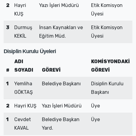
2
Hayri
Yazı İşleri Müdürü
Etik Komisyon
KUŞ
Üyesi
3
Durmuş
İnsan Kaynakları ve
Etik Komisyon
KEKİL
Eğitim Müd.
Üyesi
Disiplin Kurulu Üyeleri
ADI
KOMİSYONDAKİ
#
SOYADI
GÖREVİ
GÖREVİ
1
Yemliha
Belediye Başkanı
Disiplin Kurulu
GÖKTAŞ
Başkanı
2
Hayri KUŞ
Yazı İşleri Müdürü
Üye
1
Cevdet
Belediye Başkan
Üye
KAVAL
Yard.