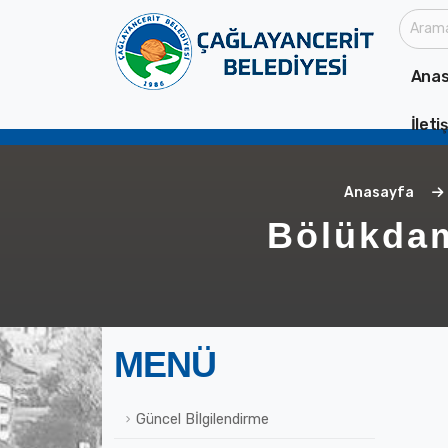
Anas
İleti
Anasayfa
Bölükdam
MENÜ
Güncel Bİlgilendirme