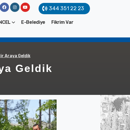
344 351 22 23
NCEL
E-Belediye
Fikrim Var
ir Araya Geldik
ya Geldik