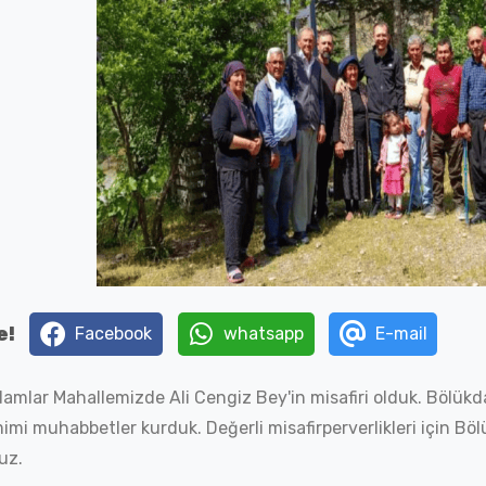
e!
Facebook
whatsapp
E-mail
amlar Mahallemizde Ali Cengiz Bey'in misafiri olduk. Bölükda
imi muhabbetler kurduk. Değerli misafirperverlikleri için Bö
uz.